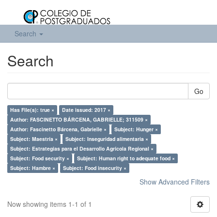
Search
Search
Go
Has File(s): true ×
Date issued: 2017 ×
Author: FASCINETTO BÁRCENA, GABRIELLE; 311509 ×
Author: Fascinetto Bárcena, Gabrielle ×
Subject: Hunger ×
Subject: Maestría ×
Subject: Inseguridad alimentaria ×
Subject: Estrategias para el Desarrollo Agrícola Regional ×
Subject: Food security ×
Subject: Human right to adequate food ×
Subject: Hambre ×
Subject: Food insecurity ×
Show Advanced Filters
Now showing items 1-1 of 1