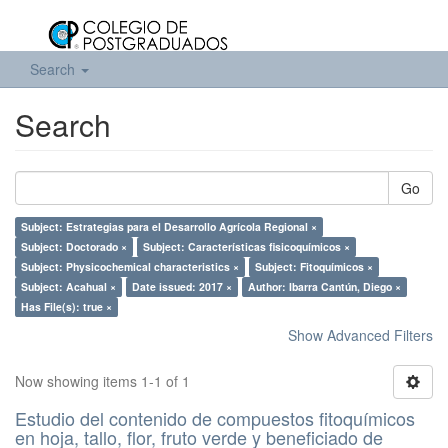
Search
Search
Go
Subject: Estrategias para el Desarrollo Agrícola Regional ×
Subject: Doctorado ×
Subject: Características fisicoquímicos ×
Subject: Physicochemical characteristics ×
Subject: Fitoquímicos ×
Subject: Acahual ×
Date issued: 2017 ×
Author: Ibarra Cantún, Diego ×
Has File(s): true ×
Show Advanced Filters
Now showing items 1-1 of 1
Estudio del contenido de compuestos fitoquímicos
en hoja, tallo, flor, fruto verde y beneficiado de