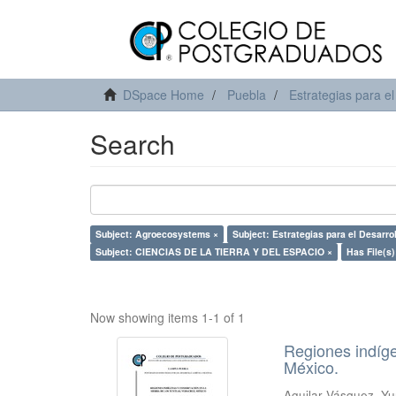
DSpace Home
Puebla
Estrategias para el
Search
Subject: Agroecosystems ×
Subject: Estrategias para el Desarro
Subject: CIENCIAS DE LA TIERRA Y DEL ESPACIO ×
Has File(s)
Now showing items 1-1 of 1
Regiones indíge
México.
Aguilar Vásquez, Yu