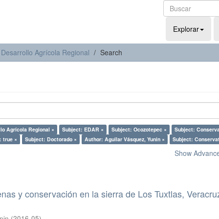
Explorar
 Desarrollo Agrícola Regional
Search
llo Agrícola Regional ×
Subject: EDAR ×
Subject: Ocozotepec ×
Subject: Conserva
: true ×
Subject: Doctorado ×
Author: Aguilar Vásquez, Yunin ×
Subject: Conservat
Show Advanced
nas y conservación en la sierra de Los Tuxtlas, Veracru
nin
(
2016-05
)