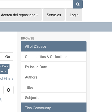
Acerca del repositorio
Servicios
Login
BROWSE
All of DSpace
Go
Communities & Collections
ción ×
By Issue Date
ion ×
Authors
 Filters
Titles
Subjects
z,
This Community