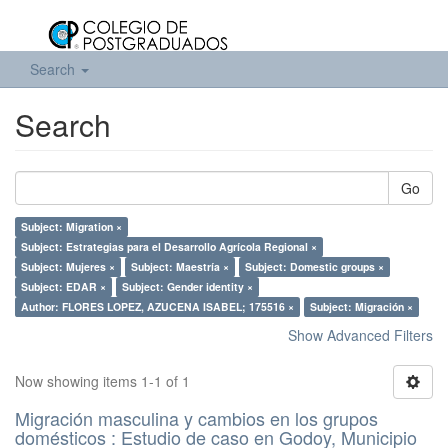
Search
Search
Go
Subject: Migration ×
Subject: Estrategias para el Desarrollo Agrícola Regional ×
Subject: Mujeres ×
Subject: Maestría ×
Subject: Domestic groups ×
Subject: EDAR ×
Subject: Gender identity ×
Author: FLORES LOPEZ, AZUCENA ISABEL; 175516 ×
Subject: Migración ×
Show Advanced Filters
Now showing items 1-1 of 1
Migración masculina y cambios en los grupos
domésticos : Estudio de caso en Godoy, Municipio