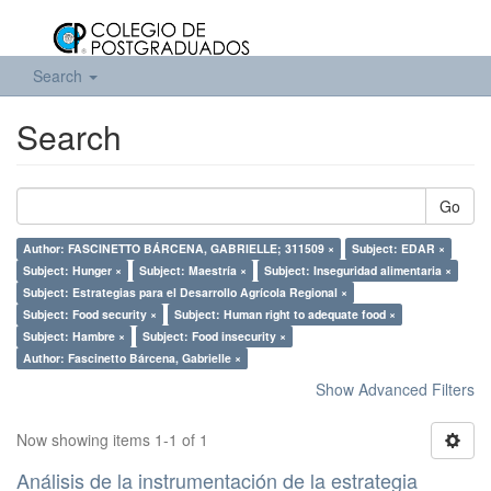
Search
Search
Go
Author: FASCINETTO BÁRCENA, GABRIELLE; 311509 ×
Subject: EDAR ×
Subject: Hunger ×
Subject: Maestría ×
Subject: Inseguridad alimentaria ×
Subject: Estrategias para el Desarrollo Agrícola Regional ×
Subject: Food security ×
Subject: Human right to adequate food ×
Subject: Hambre ×
Subject: Food insecurity ×
Author: Fascinetto Bárcena, Gabrielle ×
Show Advanced Filters
Now showing items 1-1 of 1
Análisis de la instrumentación de la estrategia