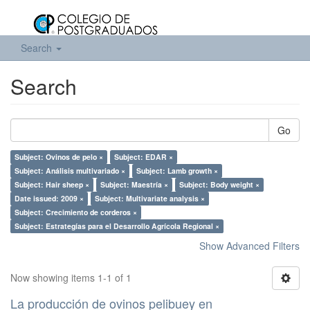
Search
Search
Go
Subject: Ovinos de pelo ×
Subject: EDAR ×
Subject: Análisis multivariado ×
Subject: Lamb growth ×
Subject: Hair sheep ×
Subject: Maestría ×
Subject: Body weight ×
Date issued: 2009 ×
Subject: Multivariate analysis ×
Subject: Crecimiento de corderos ×
Subject: Estrategías para el Desarrollo Agrícola Regional ×
Show Advanced Filters
Now showing items 1-1 of 1
La producción de ovinos pelibuey en