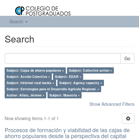
Search
Search
Go
Subject: Cajas de ahorro populares ×
Subject: Collective action ×
Subject: Acción Colectiva ×
Subject: EDAR ×
Subject: Informal rural banks ×
Subject: Agency capacity ×
Subject: Estrategías para el Desarrollo Agrícola Regional. ×
Author: Allais, Jérôme ×
Subject: Maestría ×
Show Advanced Filters
Now showing items 1-1 of 1
Procesos de formación y viabilidad de las cajas de
ahorro populares desde la perspectiva del capital