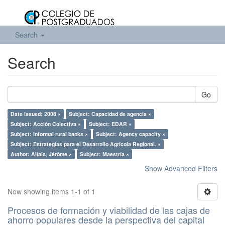
Search
Search
Go
Date issued: 2008 ×
Subject: Capacidad de agencia ×
Subject: Acción Colectiva ×
Subject: EDAR ×
Subject: Informal rural banks ×
Subject: Agency capacity ×
Subject: Estrategías para el Desarrollo Agrícola Regional. ×
Author: Allais, Jérôme ×
Subject: Maestría ×
Show Advanced Filters
Now showing items 1-1 of 1
Procesos de formación y viabilidad de las cajas de
ahorro populares desde la perspectiva del capital