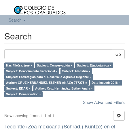
Search
Search
Go
Has File(s): true ×
Subject: Conservación ×
Subject: Etnobotánica ×
Subject: Conocimiento tradicional ×
Subject: Maestría ×
Subject: Estrategias para el Desarrollo Agrícola Regional ×
Author: CRUZ HERNANDEZ, ESTHER ANALY; 737278 ×
Date issued: 2018 ×
Subject: EDAR ×
Author: Cruz Hernández, Esther Analy ×
Subject: Conservation ×
Show Advanced Filters
Now showing items 1-1 of 1
Teocintle (Zea mexicana (Schrad.) Kuntze) en el