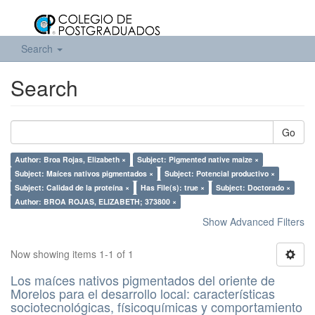
Search
Search
Go
Author: Broa Rojas, Elizabeth ×
Subject: Pigmented native maize ×
Subject: Maíces nativos pigmentados ×
Subject: Potencial productivo ×
Subject: Calidad de la proteína ×
Has File(s): true ×
Subject: Doctorado ×
Author: BROA ROJAS, ELIZABETH; 373800 ×
Show Advanced Filters
Now showing items 1-1 of 1
Los maíces nativos pigmentados del oriente de
Morelos para el desarrollo local: características
sociotecnológicas, físicoquímicas y comportamiento