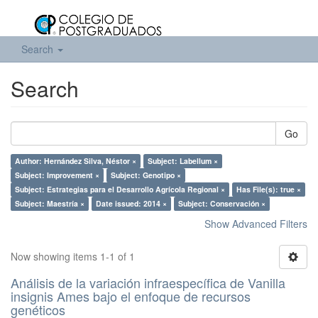
Search
Search
Go
Author: Hernández Silva, Néstor ×
Subject: Labellum ×
Subject: Improvement ×
Subject: Genotipo ×
Subject: Estrategias para el Desarrollo Agrícola Regional ×
Has File(s): true ×
Subject: Maestría ×
Date issued: 2014 ×
Subject: Conservación ×
Show Advanced Filters
Now showing items 1-1 of 1
Análisis de la variación infraespecífica de Vanilla
insignis Ames bajo el enfoque de recursos
genéticos