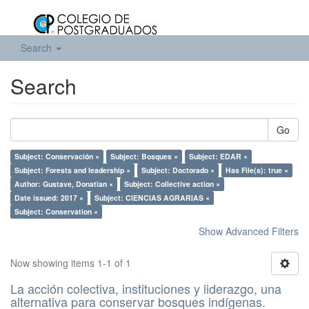
Search
Search
Go
Subject: Conservación ×
Subject: Bosques ×
Subject: EDAR ×
Subject: Forests and leadership ×
Subject: Doctorado ×
Has File(s): true ×
Author: Gustave, Donatian ×
Subject: Collective action ×
Date issued: 2017 ×
Subject: CIENCIAS AGRARIAS ×
Subject: Conservation ×
Show Advanced Filters
Now showing items 1-1 of 1
La acción colectiva, instituciones y liderazgo, una
alternativa para conservar bosques indígenas.