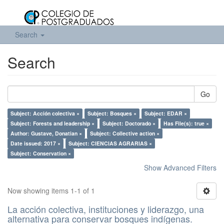
Search
Search
Go
Subject: Acción colectiva ×
Subject: Bosques ×
Subject: EDAR ×
Subject: Forests and leadership ×
Subject: Doctorado ×
Has File(s): true ×
Author: Gustave, Donatian ×
Subject: Collective action ×
Date issued: 2017 ×
Subject: CIENCIAS AGRARIAS ×
Subject: Conservation ×
Show Advanced Filters
Now showing items 1-1 of 1
La acción colectiva, instituciones y liderazgo, una
alternativa para conservar bosques indígenas.