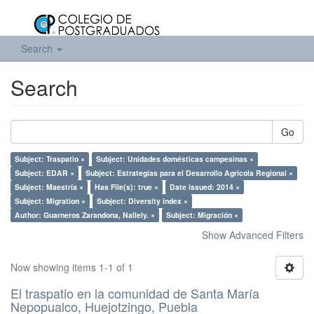
Search
Search
Go
Subject: Traspatio ×
Subject: Unidades domésticas campesinas ×
Subject: EDAR ×
Subject: Estrategias para el Desarrollo Agrícola Regional ×
Subject: Maestría ×
Has File(s): true ×
Date issued: 2014 ×
Subject: Migration ×
Subject: Diversity index ×
Author: Guarneros Zarandona, Nallely. ×
Subject: Migración ×
Show Advanced Filters
Now showing items 1-1 of 1
El traspatio en la comunidad de Santa María
Nepopualco, Huejotzingo, Puebla