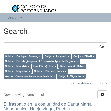
Search
Search
Go
Subject: Backyard farming ×
Subject: Traspatio ×
Subject: EDAR ×
Subject: Estrategias para el Desarrollo Agrícola Regional ×
Subject: Maestría ×
Has File(s): true ×
Date issued: 2014 ×
Subject: Migration ×
Subject: Diversity index ×
Author: Guarneros Zarandona, Nallely. ×
Subject: Migración ×
Show Advanced Filters
Now showing items 1-1 of 1
El traspatio en la comunidad de Santa María
Nepopualco, Huejotzingo, Puebla