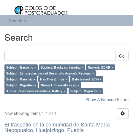
Search
Search
Go
Subject: Traspatio ×
Subject: Backyard farming ×
Subject: EDAR ×
Subject: Estrategias para el Desarrollo Agrícola Regional ×
Subject: Maestría ×
Has File(s): true ×
Date issued: 2014 ×
Subject: Migration ×
Subject: Diversity index ×
Author: Guarneros Zarandona, Nallely. ×
Subject: Migración ×
Show Advanced Filters
Now showing items 1-1 of 1
El traspatio en la comunidad de Santa María
Nepopualco, Huejotzingo, Puebla