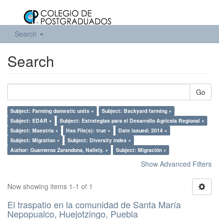
Search
Search
Go
Subject: Farming domestic units ×
Subject: Backyard farming ×
Subject: EDAR ×
Subject: Estrategias para el Desarrollo Agrícola Regional ×
Subject: Maestría ×
Has File(s): true ×
Date issued: 2014 ×
Subject: Migration ×
Subject: Diversity index ×
Author: Guarneros Zarandona, Nallely. ×
Subject: Migración ×
Show Advanced Filters
Now showing items 1-1 of 1
El traspatio en la comunidad de Santa María
Nepopualco, Huejotzingo, Puebla