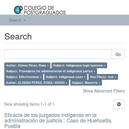
Search
Search
Go
Author: Alonso Pérez, Rosa ×
Subject: Indigenous legal systems ×
Subject: Procedures for administration of indigenous justice ×
Subject: Effectiveness ×
Subject: Indigenous court ×
Has File(s): true ×
Author: ALONSO PEREZ, ROSA; 293055 ×
Subject: Maestría ×
Show Advanced Filters
Now showing items 1-1 of 1
Eficacia de los juzgados indígenas en la
administración de justicia : Caso de Huehuetla,
Puebla