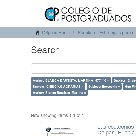
DSpace Home
Puebla
Estrategias para el
Search
Author: BLANCA BAUTISTA, MARTINA; 477446 ×
Subject: Envi
Subject: CIENCIAS AGRARIAS ×
Subject: Ecotecnia ×
Has Fil
Author: Blanca Bautista, Martina ×
Now showing items 1-1 of 1
Las ecotecnias 
Calpan, Puebla