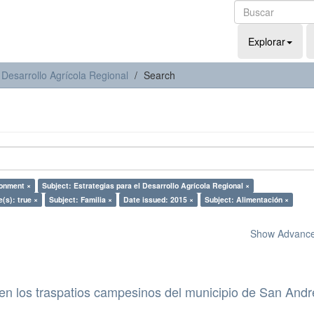
Explorar
 Desarrollo Agrícola Regional
Search
ronment ×
Subject: Estrategias para el Desarrollo Agrícola Regional ×
e(s): true ×
Subject: Familia ×
Date issued: 2015 ×
Subject: Alimentación ×
Show Advanced
en los traspatios campesinos del municipio de San Andr
.