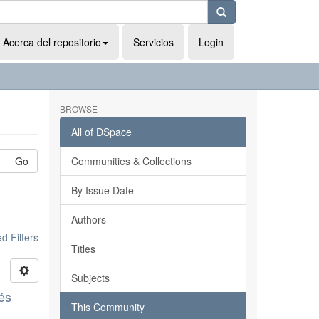
Acerca del repositorio
Servicios
Login
BROWSE
All of DSpace
Go
Communities & Collections
By Issue Date
Authors
 Filters
Titles
Subjects
és
This Community