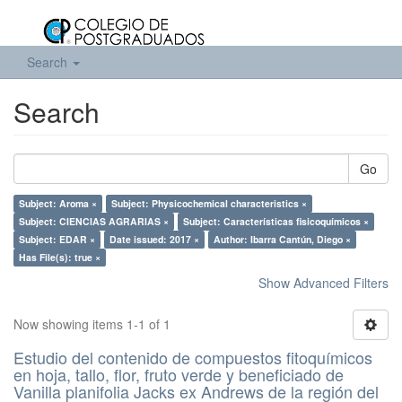
Search
Search
Go
Subject: Aroma ×
Subject: Physicochemical characteristics ×
Subject: CIENCIAS AGRARIAS ×
Subject: Características fisicoquímicos ×
Subject: EDAR ×
Date issued: 2017 ×
Author: Ibarra Cantún, Diego ×
Has File(s): true ×
Show Advanced Filters
Now showing items 1-1 of 1
Estudio del contenido de compuestos fitoquímicos
en hoja, tallo, flor, fruto verde y beneficiado de
Vanilla planifolia Jacks ex Andrews de la región del