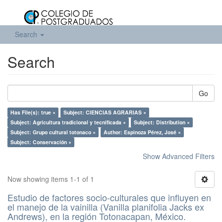
Search
Search
Go
Has File(s): true ×
Subject: CIENCIAS AGRARIAS ×
Subject: Agricultura tradicional y tecnificada ×
Subject: Distribution ×
Subject: Grupo cultural totonaco ×
Author: Espinoza Pérez, José ×
Subject: Conservación ×
Show Advanced Filters
Now showing items 1-1 of 1
Estudio de factores socio-culturales que influyen en
el manejo de la vainilla (Vanilla planifolia Jacks ex
Andrews), en la región Totonacapan, México.