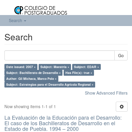
Search
Search
Go
Date issued: 2007 ×
Subject: Maestría ×
Subject: EDAR ×
Subject: Bachillerato de Desarrollo ×
Has File(s): true ×
Author: Gil Michaca, Marco Polo ×
Subject: Estrategías para el Desarrollo Agrícola Regional ×
Show Advanced Filters
Now showing items 1-1 of 1
La Evaluación de la Educación para el Desarrollo:
El caso de los Bachilleratos de Desarrollo en el
Estado de Puebla. 1994 – 2000