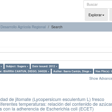
Explorar
 Desarrollo Agrícola Regional
Search
 ×
Subject: Sugars ×
Date issued: 2012 ×
or: IBARRA CANTUN, DIEGO; 344526 ×
Author: Ibarra Cantún, Diego ×
Has File(s): 
Show Advanced
idad de jitomate (Lycopersicum esculentum L) fresco
ferentes temperaturas: relación del contenido de azúca
s con la adherencia de Escherichia coli (ECET)