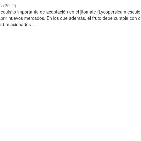
o
(
2012
)
requisito importante de aceptación en el jitomate (Lycopersicum escul
e abrir nuevos mercados. En los que además, el fruto debe cumplir con c
ad relacionados ...