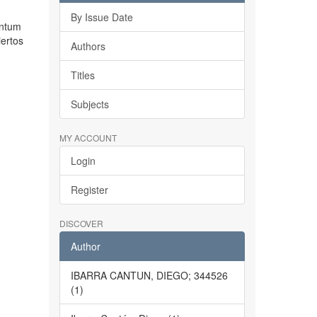
By Issue Date
entum
iertos
Authors
Titles
Subjects
MY ACCOUNT
Login
Register
DISCOVER
Author
IBARRA CANTUN, DIEGO; 344526
(1)