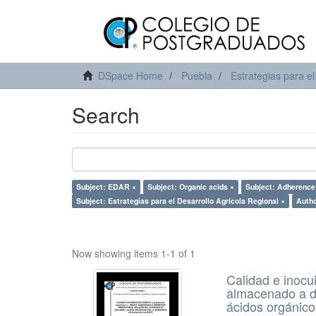
DSpace Home
Puebla
Estrategias para el
Search
Subject: EDAR ×
Subject: Organic acids ×
Subject: Adherence
Subject: Estrategias para el Desarrollo Agrícola Regional ×
Auth
Now showing items 1-1 of 1
Calidad e inocu
almacenado a di
ácidos orgánico