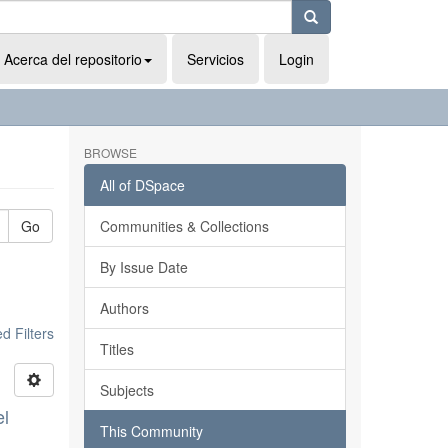
Acerca del repositorio
Servicios
Login
BROWSE
All of DSpace
Go
Communities & Collections
By Issue Date
Authors
 Filters
Titles
Subjects
el
This Community