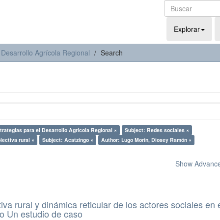
Explorar
 Desarrollo Agrícola Regional
Search
trategias para el Desarrollo Agrícola Regional ×
Subject: Redes sociales ×
lectiva rural ×
Subject: Acatzingo ×
Author: Lugo Morín, Diosey Ramón ×
Show Advanced
iva rural y dinámica reticular de los actores sociales en 
no Un estudio de caso