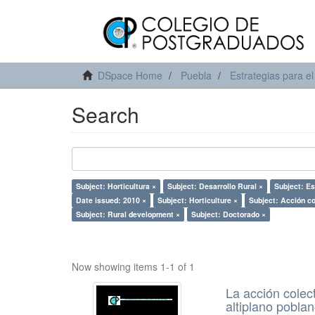
DSpace Home
Puebla
Estrategias para el
Search
Subject: Horticultura ×
Subject: Desarrollo Rural ×
Subject: Es
Date issued: 2010 ×
Subject: Horticulture ×
Subject: Acción co
Subject: Rural development ×
Subject: Doctorado ×
Now showing items 1-1 of 1
La acción colect
altiplano pobla