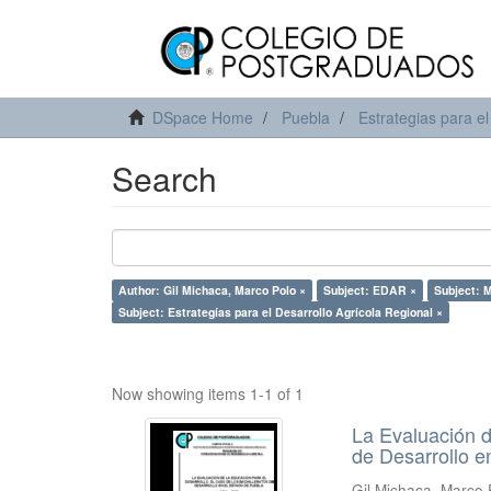
DSpace Home
Puebla
Estrategias para el
Search
Author: Gil Michaca, Marco Polo ×
Subject: EDAR ×
Subject: 
Subject: Estrategías para el Desarrollo Agrícola Regional ×
Now showing items 1-1 of 1
La Evaluación d
de Desarrollo e
Gil Michaca, Marco 