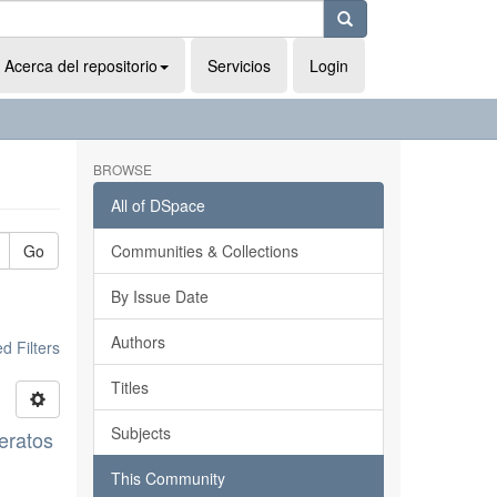
Acerca del repositorio
Servicios
Login
BROWSE
All of DSpace
Go
Communities & Collections
By Issue Date
Authors
 Filters
Titles
Subjects
leratos
This Community