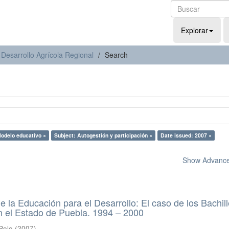
Explorar
 Desarrollo Agrícola Regional
Search
Modelo educativo ×
Subject: Autogestión y participación ×
Date issued: 2007 ×
Show Advanced
e la Educación para el Desarrollo: El caso de los Bachil
n el Estado de Puebla. 1994 – 2000
Polo
(
2007
)