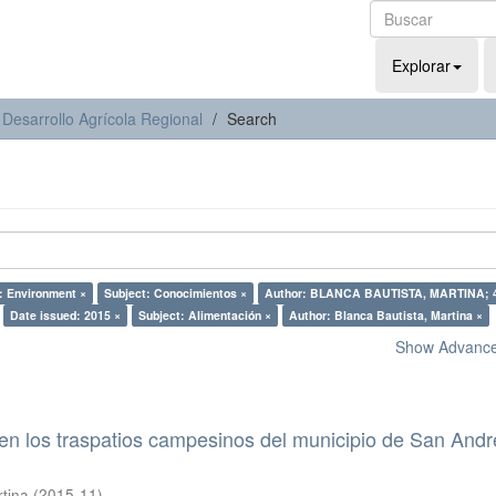
Explorar
 Desarrollo Agrícola Regional
Search
: Environment ×
Subject: Conocimientos ×
Author: BLANCA BAUTISTA, MARTINA; 
Date issued: 2015 ×
Subject: Alimentación ×
Author: Blanca Bautista, Martina ×
Show Advanced
en los traspatios campesinos del municipio de San Andr
.
rtina
(
2015-11
)