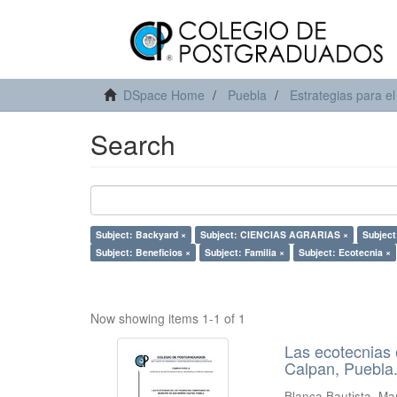
DSpace Home
Puebla
Estrategias para el
Search
Subject: Backyard ×
Subject: CIENCIAS AGRARIAS ×
Subject
Subject: Beneficios ×
Subject: Familia ×
Subject: Ecotecnia ×
Now showing items 1-1 of 1
Las ecotecnias 
Calpan, Puebla
Blanca Bautista, Ma