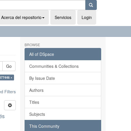
Acerca del repositorio
Servicios
Login
BROWSE
All of DSpace
Go
Communities & Collections
477446 ×
By Issue Date
Authors
 Filters
Titles
Subjects
és
This Community