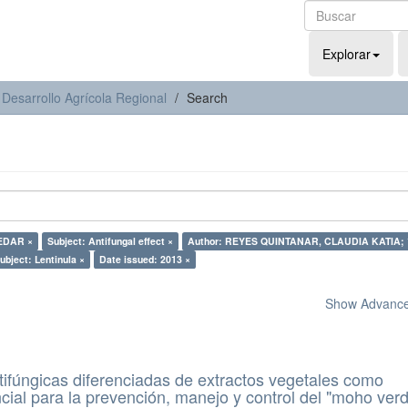
Explorar
 Desarrollo Agrícola Regional
Search
 EDAR ×
Subject: Antifungal effect ×
Author: REYES QUINTANAR, CLAUDIA KATIA; 
ubject: Lentinula ×
Date issued: 2013 ×
Show Advanced
ifúngicas diferenciadas de extractos vegetales como
ncial para la prevención, manejo y control del "moho ver