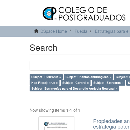
DSpace Home
Puebla
Estrategias para el
Search
Subject: Pleurotus ×
Subject: Plantas antifúngicas ×
Subject:
Has File(s): true ×
Subject: Control ×
Subject: Extractos ×
S
Subject: Estrategías para el Desarrollo Agrícola Regional ×
Now showing items 1-1 of 1
Propiedades ant
estrategia pote