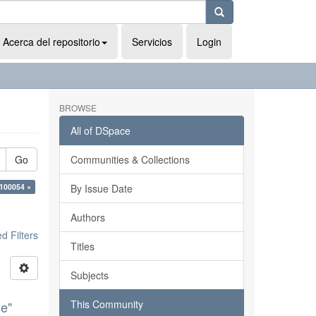
Acerca del repositorio
Servicios
Login
BROWSE
All of DSpace
Go
Communities & Collections
100054 ×
By Issue Date
Authors
 Filters
Titles
Subjects
This Community
de"