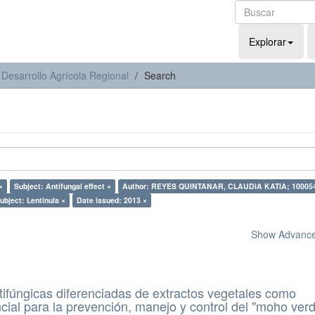
Explorar
 Desarrollo Agrícola Regional
Search
×
Subject: Antifungal effect ×
Author: REYES QUINTANAR, CLAUDIA KATIA; 10005
ubject: Lentinula ×
Date issued: 2013 ×
Show Advanced
ifúngicas diferenciadas de extractos vegetales como
ncial para la prevención, manejo y control del "moho ver