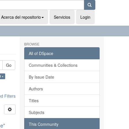
Acerca del repositorio
Servicios
Login
BROWSE
All of DSpace
Go
Communities & Collections
4 ×
By Issue Date
Authors
 Filters
Titles
Subjects
This Community
de"