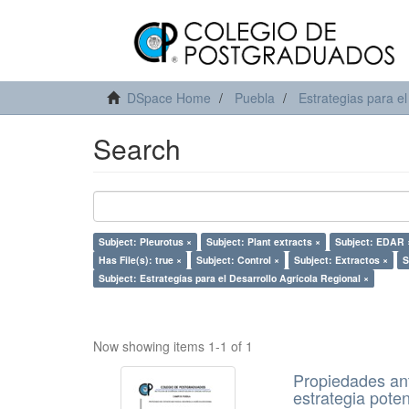
DSpace Home
Puebla
Estrategias para el
Search
Subject: Pleurotus ×
Subject: Plant extracts ×
Subject: EDAR 
Has File(s): true ×
Subject: Control ×
Subject: Extractos ×
S
Subject: Estrategías para el Desarrollo Agrícola Regional ×
Now showing items 1-1 of 1
Propiedades ant
estrategia pote