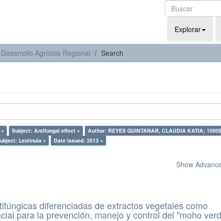
Explorar
 Desarrollo Agrícola Regional
Search
 ×
Subject: Antifungal effect ×
Author: REYES QUINTANAR, CLAUDIA KATIA; 10005
ubject: Lentinula ×
Date issued: 2013 ×
Show Advanced
ifúngicas diferenciadas de extractos vegetales como
ncial para la prevención, manejo y control del "moho ver