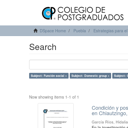
DSpace Home
Puebla
Estrategias para el
Search
Subject: Función social ×
Subject: Domestic group ×
Subject: 
Now showing items 1-1 of 1
Condición y pos
en Chiautzingo,
García Ríos, Hidali
En la investigación