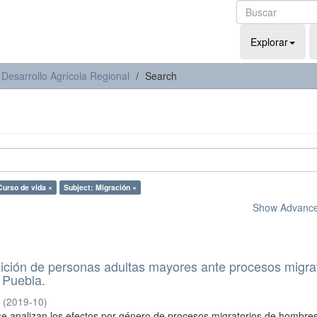
Explorar
 Desarrollo Agrícola Regional
Search
Curso de vida ×
Subject: Migración ×
Show Advanced
ición de personas adultas mayores ante procesos migra
 Puebla.
a
(
2019-10
)
 se analizan los efectos por género de procesos migratorios de hombre