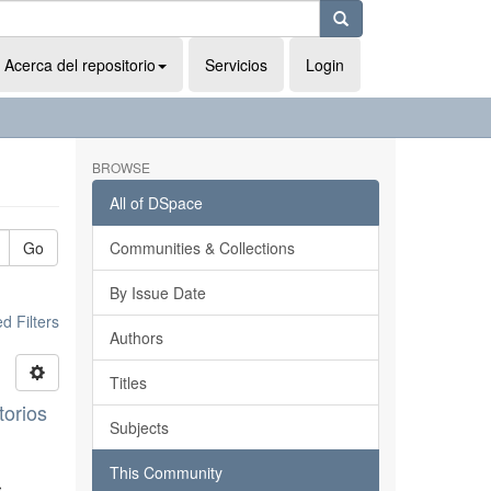
Acerca del repositorio
Servicios
Login
BROWSE
All of DSpace
Go
Communities & Collections
By Issue Date
 Filters
Authors
Titles
torios
Subjects
This Community
s