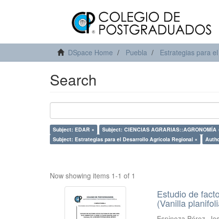
DSpace Home
Puebla
Estrategias para el
Search
Subject: EDAR ×
Subject: CIENCIAS AGRARIAS::AGRONOMÍA 
Subject: Estrategias para el Desarrollo Agrícola Regional ×
Autho
Now showing items 1-1 of 1
Estudio de facto
(Vanilla planif
Espinoza Pérez, Jo