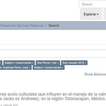
Explorar
 Desarrollo Agrícola Regional
Search
×
Subject: Conservation ×
Has File(s): true ×
Date issued: 2016 ×
r: Espinoza Pérez, José ×
Subject: Conservación ×
Show Advanced
res socio-culturales que influyen en el manejo de la vain
olia Jacks ex Andrews), en la región Totonacapan, México
sé
(
2016-07
)