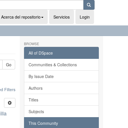
Acerca del repositorio
Servicios
Login
BROWSE
All of DSpace
Go
Communities & Collections
By Issue Date
Authors
 Filters
Titles
Subjects
illa
.
This Community