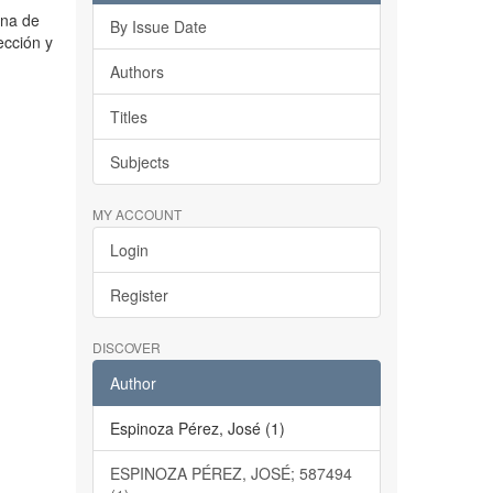
ona de
By Issue Date
ección y
Authors
Titles
Subjects
MY ACCOUNT
Login
Register
DISCOVER
Author
Espinoza Pérez, José (1)
ESPINOZA PÉREZ, JOSÉ; 587494