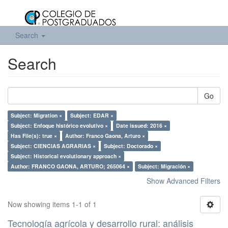
Search
Search
Go
Subject: Migration ×
Subject: EDAR ×
Subject: Enfoque histórico evolutivo ×
Date issued: 2016 ×
Has File(s): true ×
Author: Franco Gaona, Arturo ×
Subject: CIENCIAS AGRARIAS ×
Subject: Doctorado ×
Subject: Historical evolutionary approach ×
Author: FRANCO GAONA, ARTURO; 265064 ×
Subject: Migración ×
Show Advanced Filters
Now showing items 1-1 of 1
Tecnología agrícola y desarrollo rural: análisis