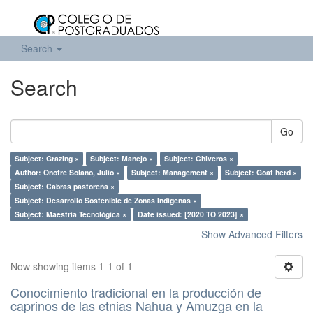
Search
Search
Go
Subject: Grazing ×
Subject: Manejo ×
Subject: Chiveros ×
Author: Onofre Solano, Julio ×
Subject: Management ×
Subject: Goat herd ×
Subject: Cabras pastoreña ×
Subject: Desarrollo Sostenible de Zonas Indígenas ×
Subject: Maestría Tecnológica ×
Date issued: [2020 TO 2023] ×
Show Advanced Filters
Now showing items 1-1 of 1
Conocimiento tradicional en la producción de
caprinos de las etnias Nahua y Amuzga en la