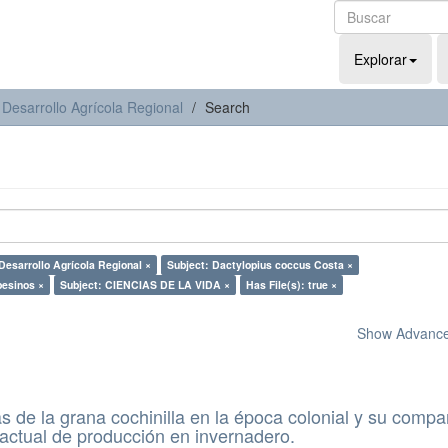
Explorar
 Desarrollo Agrícola Regional
Search
 Desarrollo Agrícola Regional ×
Subject: Dactylopius coccus Costa ×
esinos ×
Subject: CIENCIAS DE LA VIDA ×
Has File(s): true ×
Show Advanced
 de la grana cochinilla en la época colonial y su compa
actual de producción en invernadero.