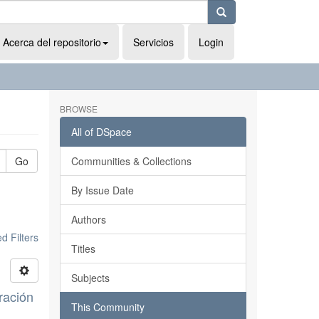
Acerca del repositorio
Servicios
Login
BROWSE
All of DSpace
Go
Communities & Collections
By Issue Date
Authors
 Filters
Titles
Subjects
ración
This Community