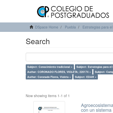
DSpace Home
Puebla
Estrategias para el
Search
Subject: Conocimiento tradicional ×
Subject: Estrategias para el
Author: CORONADO FLORES, VIOLETA; 220174 ×
Subject: Camp
Author: Coronado Flores, Violeta ×
Subject: EDAR ×
Now showing items 1-1 of 1
Agroecosistemas
con un sistema 