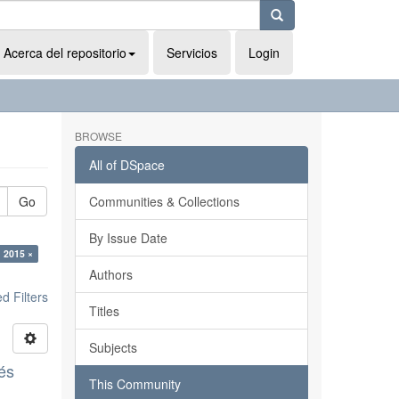
Acerca del repositorio
Servicios
Login
BROWSE
All of DSpace
Go
Communities & Collections
By Issue Date
: 2015 ×
Authors
 Filters
Titles
Subjects
és
This Community