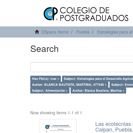
DSpace Home
Puebla
Estrategias para el
Search
Has File(s): true ×
Subject: Estrategias para el Desarrollo Agríco
Author: BLANCA BAUTISTA, MARTINA; 477446 ×
Subject: Envi
Subject: Alimentación ×
Author: Blanca Bautista, Martina ×
Now showing items 1-1 of 1
Las ecotecnias 
Calpan, Puebla