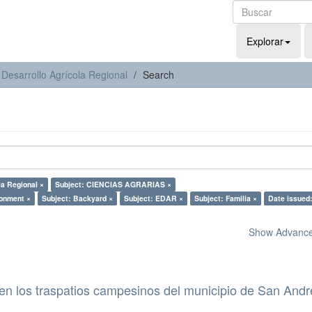
Explorar
 Desarrollo Agrícola Regional
Search
la Regional ×
Subject: CIENCIAS AGRARIAS ×
ronment ×
Subject: Backyard ×
Subject: EDAR ×
Subject: Familia ×
Date issued
Show Advanced
en los traspatios campesinos del municipio de San Andr
.