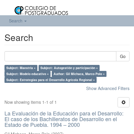
Search
Search
Go
Subject: Maestría ×
Subject: Autogestión y participación ×
Subject: Modelo educativo ×
Author: Gil Michaca, Marco Polo ×
Subject: Estrategías para el Desarrollo Agrícola Regional ×
Show Advanced Filters
Now showing items 1-1 of 1
La Evaluación de la Educación para el Desarrollo:
El caso de los Bachilleratos de Desarrollo en el
Estado de Puebla. 1994 – 2000
Gil Michaca, Marco Polo
(
2007
)