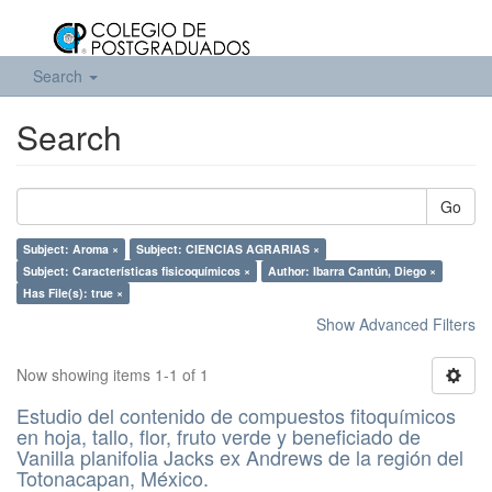
Search
Search
Go
Subject: Aroma ×
Subject: CIENCIAS AGRARIAS ×
Subject: Características fisicoquímicos ×
Author: Ibarra Cantún, Diego ×
Has File(s): true ×
Show Advanced Filters
Now showing items 1-1 of 1
Estudio del contenido de compuestos fitoquímicos
en hoja, tallo, flor, fruto verde y beneficiado de
Vanilla planifolia Jacks ex Andrews de la región del
Totonacapan, México.