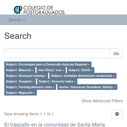
Search
Search
Go
Subject: Estrategias para el Desarrollo Agrícola Regional ×
Subject: Maestría ×
Has File(s): true ×
Subject: EDAR ×
Subject: Backyard farming ×
Subject: Unidades domésticas campesinas ×
Subject: Traspatio ×
Subject: Diversity index ×
Subject: Farming domestic units ×
Author: Guarneros Zarandona, Nallely. ×
Subject: Migración ×
Show Advanced Filters
Now showing items 1-1 of 1
El traspatio en la comunidad de Santa María