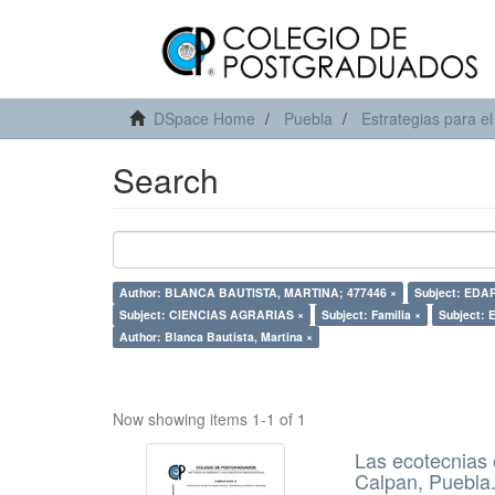
DSpace Home
Puebla
Estrategias para el
Search
Author: BLANCA BAUTISTA, MARTINA; 477446 ×
Subject: EDA
Subject: CIENCIAS AGRARIAS ×
Subject: Familia ×
Subject: 
Author: Blanca Bautista, Martina ×
Now showing items 1-1 of 1
Las ecotecnias 
Calpan, Puebla