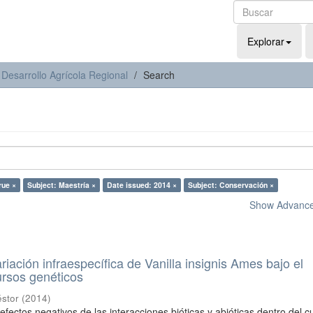
Explorar
 Desarrollo Agrícola Regional
Search
rue ×
Subject: Maestría ×
Date issued: 2014 ×
Subject: Conservación ×
Show Advanced
ariación infraespecífica de Vanilla insignis Ames bajo el
ursos genéticos
éstor
(
2014
)
 efectos negativos de las interacciones bióticas y abióticas dentro del cu