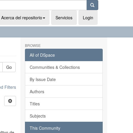
Acerca del repositorio
Servicios
Login
BROWSE
All of DSpace
Go
Communities & Collections
By Issue Date
 Filters
Authors
Titles
Subjects
This Community
ltivo de