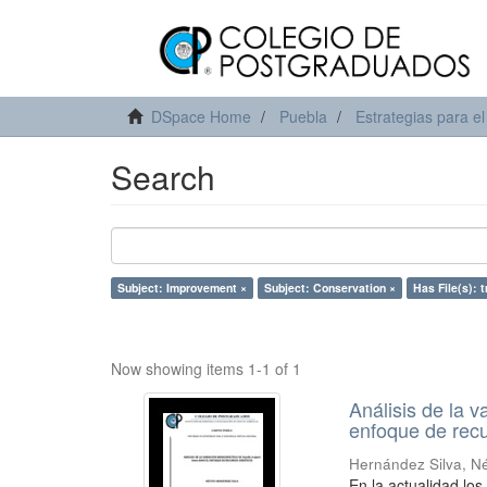
DSpace Home
Puebla
Estrategias para el
Search
Subject: Improvement ×
Subject: Conservation ×
Has File(s): t
Now showing items 1-1 of 1
Análisis de la v
enfoque de rec
Hernández Silva, N
En la actualidad los