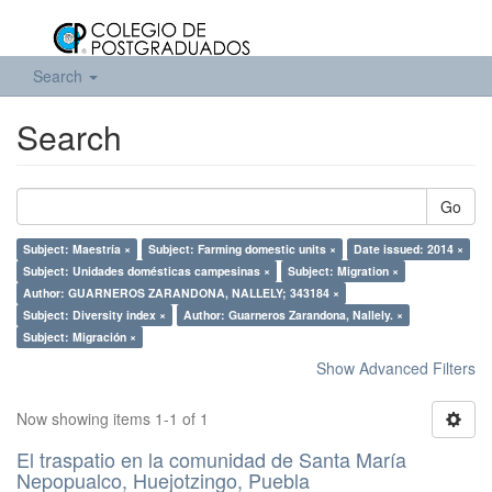
Search
Search
Go
Subject: Maestría ×
Subject: Farming domestic units ×
Date issued: 2014 ×
Subject: Unidades domésticas campesinas ×
Subject: Migration ×
Author: GUARNEROS ZARANDONA, NALLELY; 343184 ×
Subject: Diversity index ×
Author: Guarneros Zarandona, Nallely. ×
Subject: Migración ×
Show Advanced Filters
Now showing items 1-1 of 1
El traspatio en la comunidad de Santa María
Nepopualco, Huejotzingo, Puebla