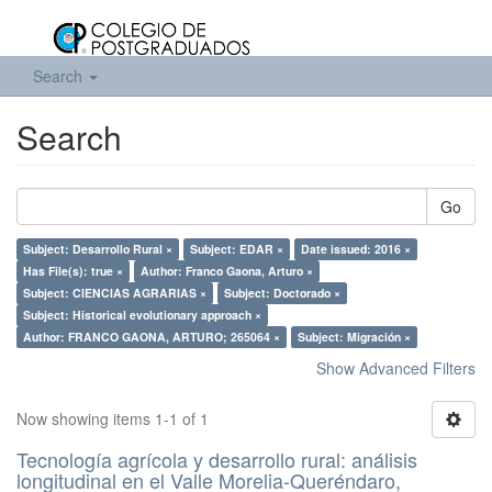
Search
Search
Go
Subject: Desarrollo Rural ×
Subject: EDAR ×
Date issued: 2016 ×
Has File(s): true ×
Author: Franco Gaona, Arturo ×
Subject: CIENCIAS AGRARIAS ×
Subject: Doctorado ×
Subject: Historical evolutionary approach ×
Author: FRANCO GAONA, ARTURO; 265064 ×
Subject: Migración ×
Show Advanced Filters
Now showing items 1-1 of 1
Tecnología agrícola y desarrollo rural: análisis
longitudinal en el Valle Morelia-Queréndaro,