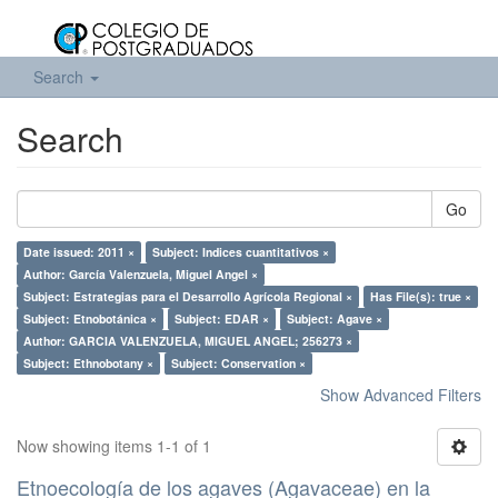
Search
Search
Go
Date issued: 2011 ×
Subject: Indices cuantitativos ×
Author: García Valenzuela, Miguel Angel ×
Subject: Estrategias para el Desarrollo Agrícola Regional ×
Has File(s): true ×
Subject: Etnobotánica ×
Subject: EDAR ×
Subject: Agave ×
Author: GARCIA VALENZUELA, MIGUEL ANGEL; 256273 ×
Subject: Ethnobotany ×
Subject: Conservation ×
Show Advanced Filters
Now showing items 1-1 of 1
Etnoecología de los agaves (Agavaceae) en la