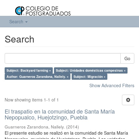
Search
Search
Go
Subject: Backyard farming ×
Subject: Unidades domésticas campesinas ×
Author: Guarneros Zarandona, Nallely. ×
Subject: Migración ×
Show Advanced Filters
Now showing items 1-1 of 1
El traspatio en la comunidad de Santa María
Nepopualco, Huejotzingo, Puebla
Guarneros Zarandona, Nallely.
(
2014
)
El presente estudio se realizó en la comunidad de Santa María