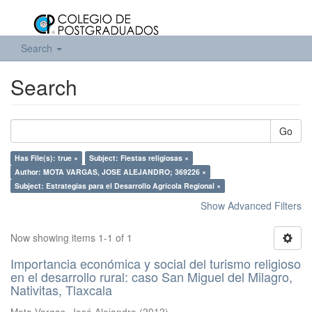
Search
Search
Go
Has File(s): true ×
Subject: Fiestas religiosas ×
Author: MOTA VARGAS, JOSE ALEJANDRO; 369226 ×
Subject: Estrategias para el Desarrollo Agrícola Regional ×
Show Advanced Filters
Now showing items 1-1 of 1
Importancia económica y social del turismo religioso
en el desarrollo rural: caso San Miguel del Milagro,
Nativitas, Tlaxcala
Mota Vargas, José Alejandro
(
2012
)