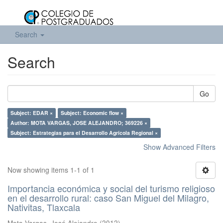
Search
Search
Go
Subject: EDAR ×
Subject: Economic flow ×
Author: MOTA VARGAS, JOSE ALEJANDRO; 369226 ×
Subject: Estrategias para el Desarrollo Agrícola Regional ×
Show Advanced Filters
Now showing items 1-1 of 1
Importancia económica y social del turismo religioso
en el desarrollo rural: caso San Miguel del Milagro,
Nativitas, Tlaxcala
Mota Vargas, José Alejandro
(
2012
)