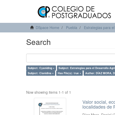
DSpace Home
Puebla
Estrategias para el
Search
Subject: Cyaniding ×
Subject: Estrategias para el Desarrollo Agr
Subject: Cianidina ×
Has File(s): true ×
Author: DÍAZ MORA, D
Now showing items 1-1 of 1
Valor social, e
localidades de P
Díaz Mora, Daniel
(