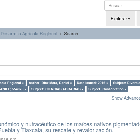
Explorar
 Desarrollo Agrícola Regional
Search
ícola Regional ×
Author: Díaz Mora, Daniel ×
Date issued: 2016 ×
Subject: Diversi
ANIEL; 554975 ×
Subject: CIENCIAS AGRARIAS ×
Subject: Conservation ×
Show Advanced
conómico y nutracéutico de los maíces nativos pigmenta
uebla y Tlaxcala, su rescate y revalorización.
2016-02
)