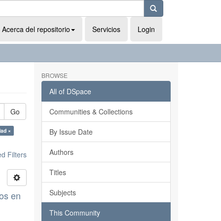
Acerca del repositorio
Servicios
Login
BROWSE
All of DSpace
Go
Communities & Collections
dad ×
By Issue Date
Authors
 Filters
Titles
Subjects
dos en
This Community