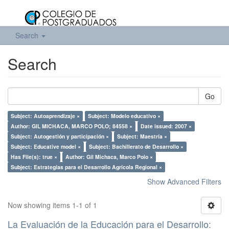
Search
Search
Go
Subject: Autoaprendizaje ×
Subject: Modelo educativo ×
Author: GIL MICHACA, MARCO POLO; 84558 ×
Date issued: 2007 ×
Subject: Autogestión y participación ×
Subject: Maestría ×
Subject: Educative model ×
Subject: Bachillerato de Desarrollo ×
Has File(s): true ×
Author: Gil Michaca, Marco Polo ×
Subject: Estrategías para el Desarrollo Agrícola Regional ×
Show Advanced Filters
Now showing items 1-1 of 1
La Evaluación de la Educación para el Desarrollo: