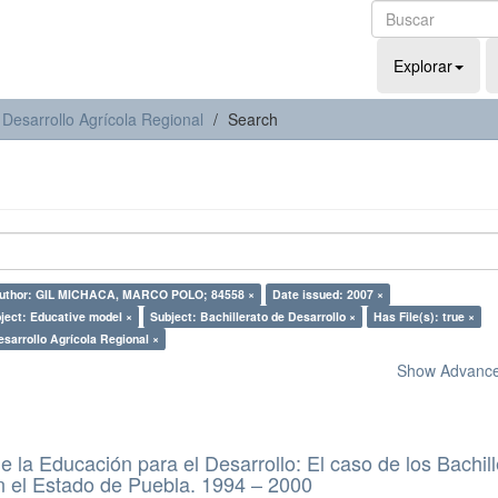
Explorar
 Desarrollo Agrícola Regional
Search
uthor: GIL MICHACA, MARCO POLO; 84558 ×
Date issued: 2007 ×
ject: Educative model ×
Subject: Bachillerato de Desarrollo ×
Has File(s): true ×
esarrollo Agrícola Regional ×
Show Advanced
e la Educación para el Desarrollo: El caso de los Bachil
n el Estado de Puebla. 1994 – 2000