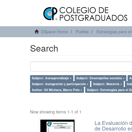
DSpace Home
Puebla
Estrategias para el
Search
Subject: Autoaprendizaje ×
Subject: Desempeños sociales ×
A
Subject: Autogestión y participación ×
Subject: Maestría ×
Sub
Author: Gil Michaca, Marco Polo ×
Subject: Estrategías para el D
Now showing items 1-1 of 1
La Evaluación d
de Desarrollo e