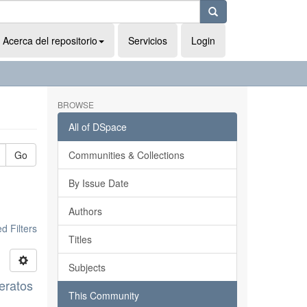
Acerca del repositorio
Servicios
Login
BROWSE
All of DSpace
Go
Communities & Collections
By Issue Date
Authors
 Filters
Titles
Subjects
leratos
This Community