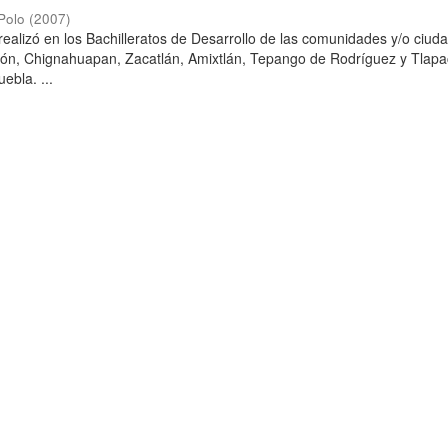
Polo
(
2007
)
 realizó en los Bachilleratos de Desarrollo de las comunidades y/o ciud
dón, Chignahuapan, Zacatlán, Amixtlán, Tepango de Rodríguez y Tlapa
ebla. ...