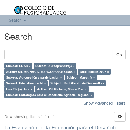
Search
Search
Go
Subject: EDAR ×
Subject: Autoaprendizaje ×
Author: GIL MICHACA, MARCO POLO; 84558 ×
Date issued: 2007 ×
Subject: Autogestión y participación ×
Subject: Maestría ×
Subject: Educative model ×
Subject: Bachillerato de Desarrollo ×
Has File(s): true ×
Author: Gil Michaca, Marco Polo ×
Subject: Estrategías para el Desarrollo Agrícola Regional ×
Show Advanced Filters
Now showing items 1-1 of 1
La Evaluación de la Educación para el Desarrollo: